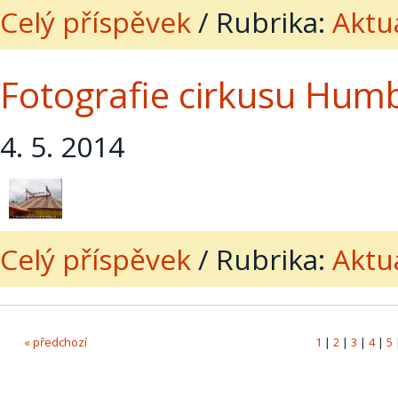
Celý příspěvek
/
Rubrika:
Aktua
Fotografie cirkusu Humb
4. 5. 2014
Celý příspěvek
/
Rubrika:
Aktua
« předchozí
1
|
2
|
3
|
4
|
5