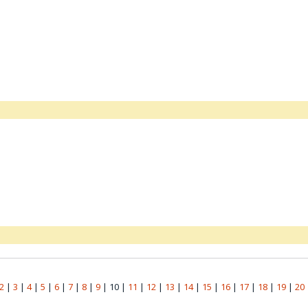
2
|
3
|
4
|
5
|
6
|
7
|
8
|
9
|
10
|
11
|
12
|
13
|
14
|
15
|
16
|
17
|
18
|
19
|
20