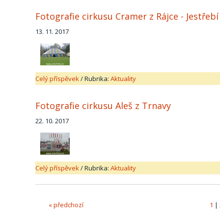
Fotografie cirkusu Cramer z Rájce - Jestřebí
13. 11. 2017
Celý příspěvek
/
Rubrika:
Aktuality
Fotografie cirkusu Aleš z Trnavy
22. 10. 2017
Celý příspěvek
/
Rubrika:
Aktuality
« předchozí
1
|