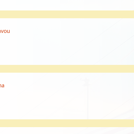
avou
na