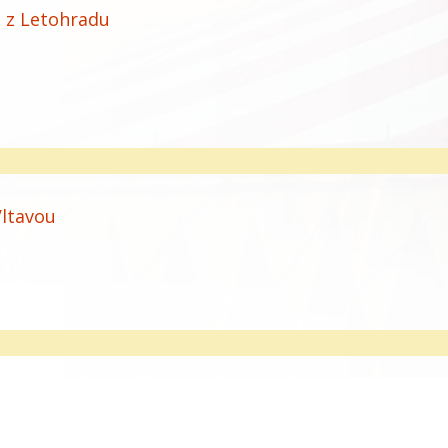
o z Letohradu
Vltavou