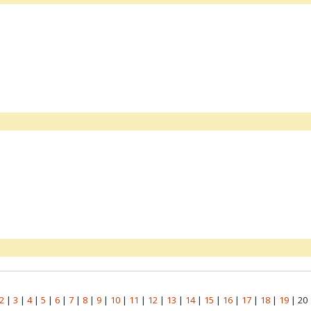
2
|
3
|
4
|
5
|
6
|
7
|
8
|
9
|
10
|
11
|
12
|
13
|
14
|
15
|
16
|
17
|
18
|
19
|
20