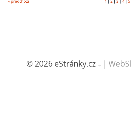
« předchozí
1
|
2
|
3
|
4
|
5
© 2026 eStránky.cz
|
WebSl