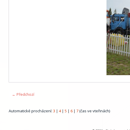
← Předchozí
Automatické procházení:
3
|
4
|
5
|
6
|
7
(čas ve vteřinách)