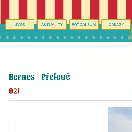
ÚVOD
AKTUALITY
FOTOALBUM
ODKAZY
Bernes - Přelouč
021