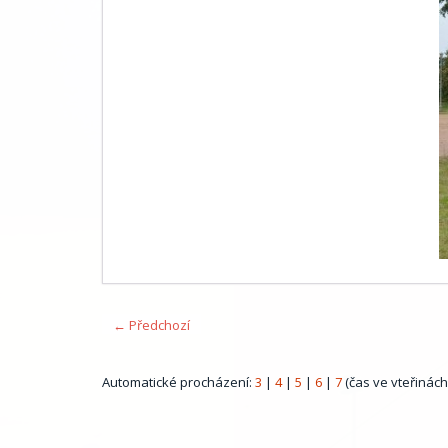
← Předchozí
Automatické procházení:
3
|
4
|
5
|
6
|
7
(čas ve vteřinách