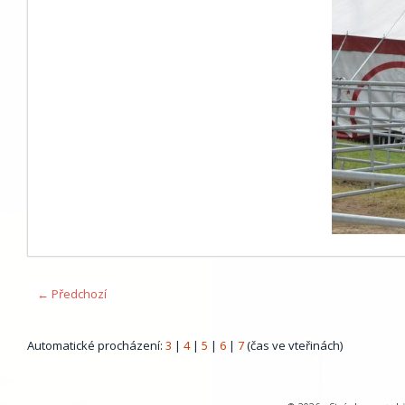
← Předchozí
Automatické procházení:
3
|
4
|
5
|
6
|
7
(čas ve vteřinách)