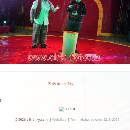
Zpět do složky
)
© 2026 eStránky.cz
|
WebSlice
|
Tisk
|
Aktualizováno: 22. 5. 2026