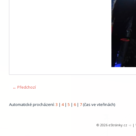
← Předchozí
Automatické procházení:
3
|
4
|
5
|
6
|
7
(čas ve vteřinách)
© 2026 eStránky.cz
|