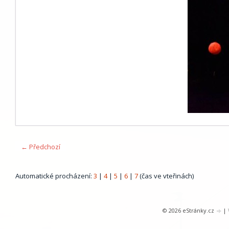
← Předchozí
Automatické procházení:
3
|
4
|
5
|
6
|
7
(čas ve vteřinách)
© 2026 eStránky.cz
|