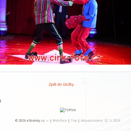
Zpět do složky
)
© 2026 eStránky.cz
|
WebSlice
|
Tisk
|
Aktualizováno: 22. 5. 2026