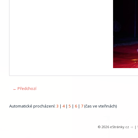
← Předchozí
Automatické procházení:
3
|
4
|
5
|
6
|
7
(čas ve vteřinách)
© 2026 eStránky.cz
|