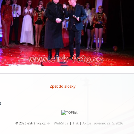
Zpět do složky
)
© 2026 eStránky.cz
|
WebSlice
|
Tisk
|
Aktualizováno: 22. 5. 2026