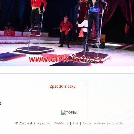
Zpět do složky
)
© 2026 eStránky.cz
|
WebSlice
|
Tisk
|
Aktualizováno: 22. 5. 2026