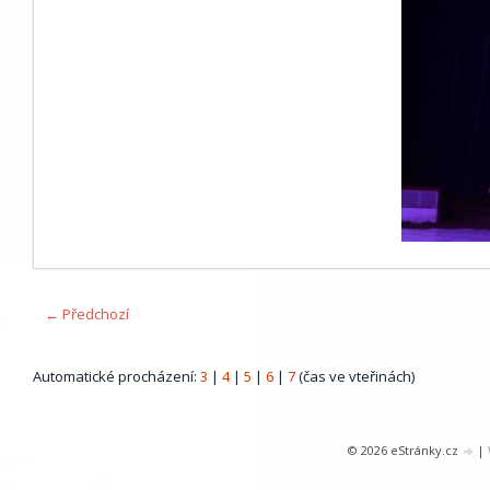
← Předchozí
Automatické procházení:
3
|
4
|
5
|
6
|
7
(čas ve vteřinách)
© 2026 eStránky.cz
|