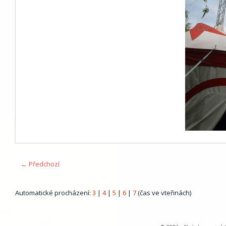
← Předchozí
Automatické procházení:
3
|
4
|
5
|
6
|
7
(čas ve vteřinách)