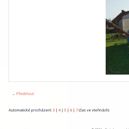
← Předchozí
Automatické procházení:
3
|
4
|
5
|
6
|
7
(čas ve vteřinách)