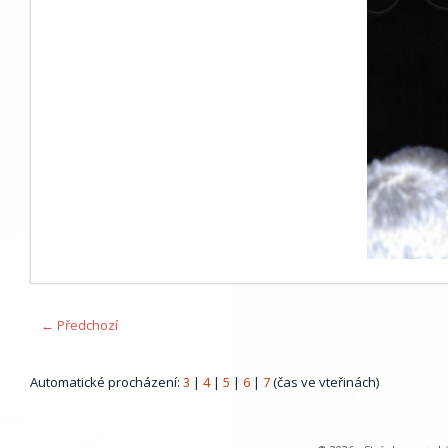
← Předchozí
Automatické procházení:
3
|
4
|
5
|
6
|
7
(čas ve vteřinách)