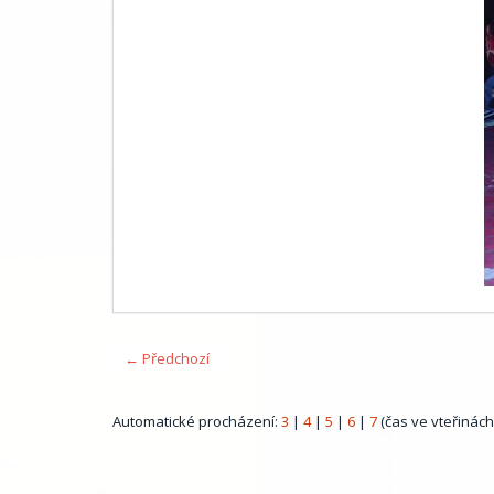
← Předchozí
Automatické procházení:
3
|
4
|
5
|
6
|
7
(čas ve vteřinách