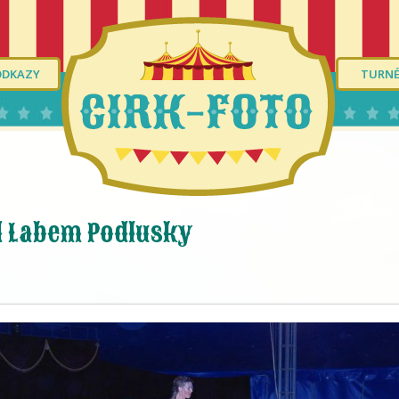
ODKAZY
TURN
d Labem Podlusky