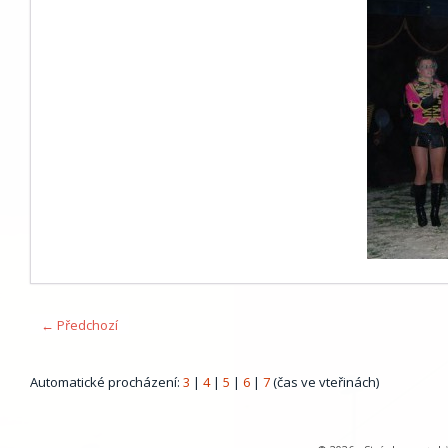
← Předchozí
Automatické procházení:
3
|
4
|
5
|
6
|
7
(čas ve vteřinách)