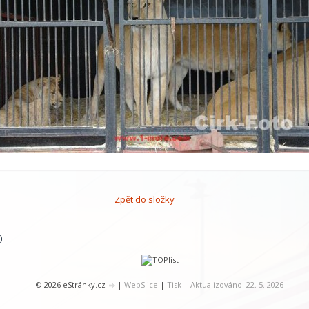
Zpět do složky
)
© 2026 eStránky.cz
|
WebSlice
|
Tisk
|
Aktualizováno: 22. 5. 2026