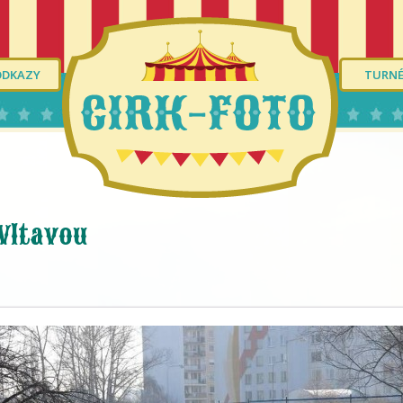
ODKAZY
TURN
 Vltavou