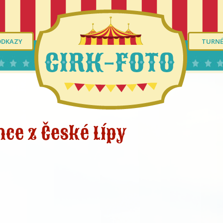
ODKAZY
TURN
nce z České Lípy