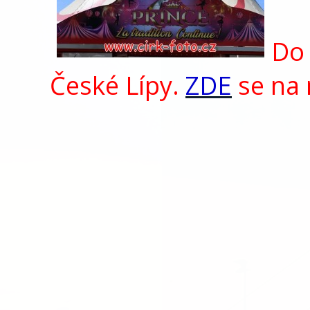
Do 
České Lípy.
ZDE
se na 