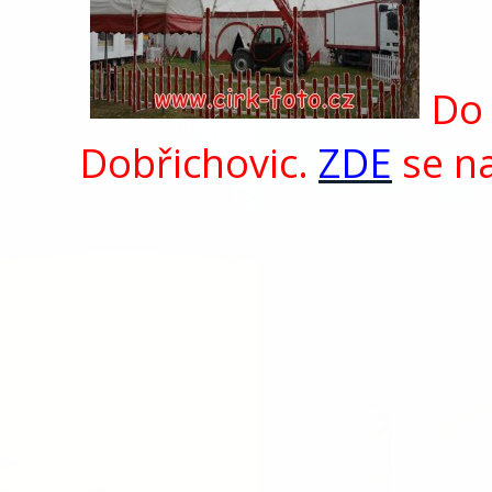
Do 
Dobřichovic.
ZDE
se na