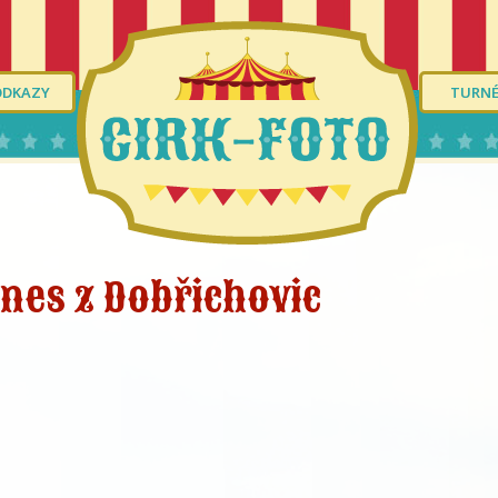
ODKAZY
TURN
nes z Dobřichovic