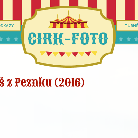
ODKAZY
TURN
š z Peznku (2016)